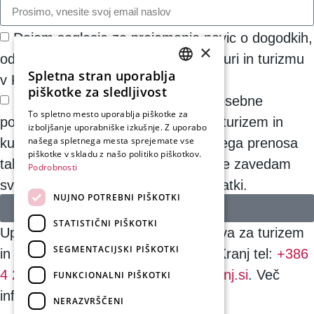
Dajem soglasje za prejemanje novic o dogodkih,
×
oddajah in drugih informacijah o kulturi in turizmu
Spletna stran uporablja
v Kranju.
SLOVENIAN
piškotke za sledljivost
Strinjam se, da do preklica moje osebne
ENGLISH
To spletno mesto uporablja piškotke za
podatke hrani in obdeluje Odbor za turizem in
izboljšanje uporabniške izkušnje. Z uporabo
GERMAN
našega spletnega mesta sprejemate vse
kulturo Kranj za namene elektronskega prenosa
ITALIAN
piškotke v skladu z našo politiko piškotkov.
takih informacij. Potrjujem tudi, da se zavedam
Podrobnosti
svojih pravic v zvezi z osebnimi podatki.
NUJNO POTREBNI PIŠKOTKI
NAROČITE SE
STATISTIČNI PIŠKOTKI
Upravljalec osebnih podatkov: Uprava za turizem
SEGMENTACIJSKI PIŠKOTKI
in kulturo Kranj, Glavni trg 2, 4000 Kranj tel:
+386
4 238 04 50
, e-naslov:
info@visitkranj.si
. Več
FUNKCIONALNI PIŠKOTKI
informacij
TUKAJ
.
NERAZVRŠČENI