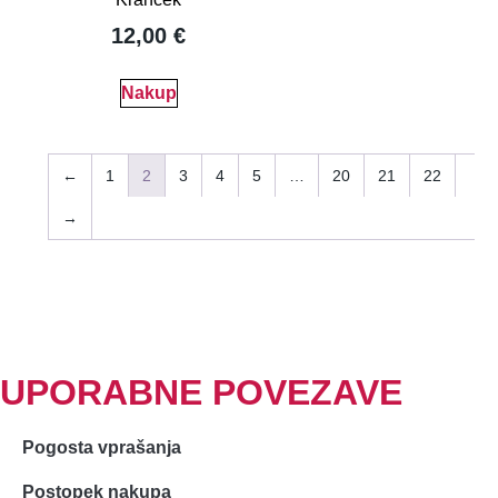
12,00
€
Nakup
←
1
2
3
4
5
…
20
21
22
→
UPORABNE POVEZAVE
Pogosta vprašanja
Postopek nakupa