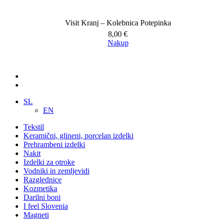
Visit Kranj – Kolebnica Potepinka
8,00
€
Nakup
SL
EN
Tekstil
Keramični, glineni, porcelan izdelki
Prehrambeni izdelki
Nakit
Izdelki za otroke
Vodniki in zemljevidi
Razglednice
Kozmetika
Darilni boni
I feel Slovenia
Magneti