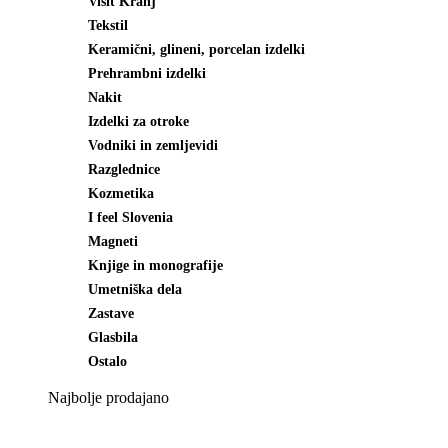
Visit Kranj
Tekstil
Keramični, glineni, porcelan izdelki
Prehrambni izdelki
Nakit
Izdelki za otroke
Vodniki in zemljevidi
Razglednice
Kozmetika
I feel Slovenia
Magneti
Knjige in monografije
Umetniška dela
Zastave
Glasbila
Ostalo
Najbolje prodajano