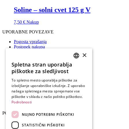
Soline – solni cvet 125 g V
7,50
€
Nakup
UPORABNE POVEZAVE
Pogosta vprašanja
Postopek nakupa
Pogoji poslovanja
×
Menjava izdelka in vračila
Pravilnik o piškotkih (EU)
Spletna stran uporablja
SLOVENIAN
Splošni pogoji poslovanja z darilnimi boni
piškotke za sledljivost
ENGLISH
Pogosta vprašanja
To spletno mesto uporablja piškotke za
Postopek nakupa
izboljšanje uporabniške izkušnje. Z uporabo
GERMAN
Pogoji poslovanja
našega spletnega mesta sprejemate vse
Menjava izdelka in vračila
ITALIAN
piškotke v skladu z našo politiko piškotkov.
Pravilnik o piškotkih (EU)
Podrobnosti
Splošni pogoji poslovanja z darilnimi boni
POVEŽIMO SE
NUJNO POTREBNI PIŠKOTKI
Instagram
STATISTIČNI PIŠKOTKI
Facebook