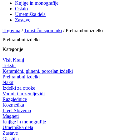
Knjige in monografije
Ostalo
Umetniška dela
Zastave
Trgovina
/
Turistični spominki
/ Prehrambni izdelki
Prehrambni izdelki
Kategorije
Visit Kranj
Tekstil
Keramični, glineni, porcelan izdelki
Prehrambni izdelki
Nakit
Izdelki za otroke
Vodniki in zemljevidi
Razglednice
Kozmetika
I feel Slovenia
Magneti
Knjige in monografije
Umetniška dela
Zastave
Glasbila