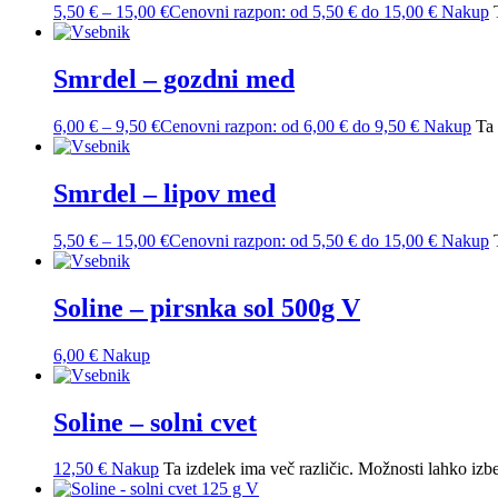
5,50
€
–
15,00
€
Cenovni razpon: od 5,50 € do 15,00 €
Nakup
Smrdel – gozdni med
6,00
€
–
9,50
€
Cenovni razpon: od 6,00 € do 9,50 €
Nakup
Ta 
Smrdel – lipov med
5,50
€
–
15,00
€
Cenovni razpon: od 5,50 € do 15,00 €
Nakup
Soline – pirsnka sol 500g V
6,00
€
Nakup
Soline – solni cvet
12,50
€
Nakup
Ta izdelek ima več različic. Možnosti lahko izbe