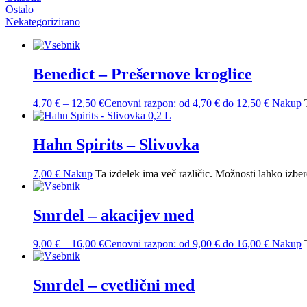
Ostalo
Nekategorizirano
Benedict – Prešernove kroglice
4,70
€
–
12,50
€
Cenovni razpon: od 4,70 € do 12,50 €
Nakup
Hahn Spirits – Slivovka
7,00
€
Nakup
Ta izdelek ima več različic. Možnosti lahko izbere
Smrdel – akacijev med
9,00
€
–
16,00
€
Cenovni razpon: od 9,00 € do 16,00 €
Nakup
Smrdel – cvetlični med