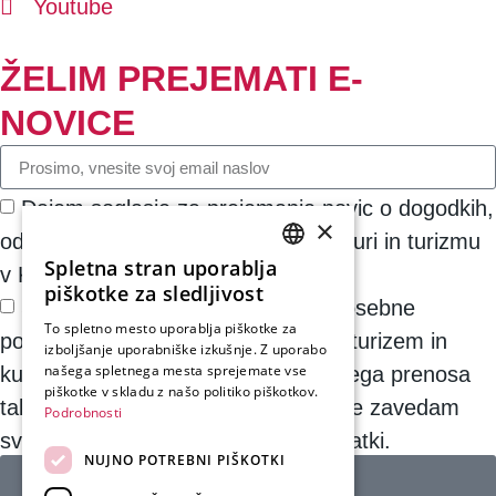
Youtube
ŽELIM PREJEMATI E-
NOVICE
Dajem soglasje za prejemanje novic o dogodkih,
×
oddajah in drugih informacijah o kulturi in turizmu
Spletna stran uporablja
v Kranju.
SLOVENIAN
piškotke za sledljivost
Strinjam se, da do preklica moje osebne
ENGLISH
To spletno mesto uporablja piškotke za
podatke hrani in obdeluje Odbor za turizem in
izboljšanje uporabniške izkušnje. Z uporabo
GERMAN
našega spletnega mesta sprejemate vse
kulturo Kranj za namene elektronskega prenosa
ITALIAN
piškotke v skladu z našo politiko piškotkov.
takih informacij. Potrjujem tudi, da se zavedam
Podrobnosti
svojih pravic v zvezi z osebnimi podatki.
NUJNO POTREBNI PIŠKOTKI
NAROČITE SE