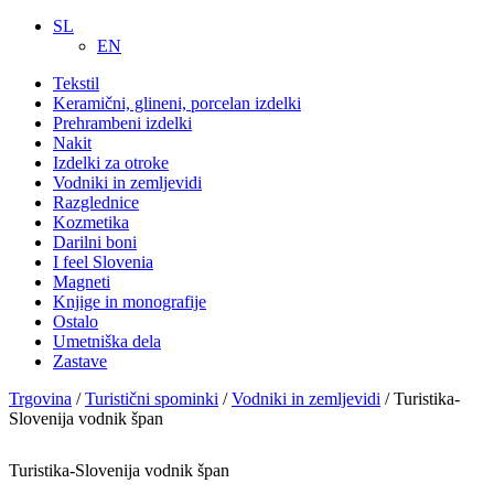
SL
EN
Tekstil
Keramični, glineni, porcelan izdelki
Prehrambeni izdelki
Nakit
Izdelki za otroke
Vodniki in zemljevidi
Razglednice
Kozmetika
Darilni boni
I feel Slovenia
Magneti
Knjige in monografije
Ostalo
Umetniška dela
Zastave
Trgovina
/
Turistični spominki
/
Vodniki in zemljevidi
/ Turistika-
Slovenija vodnik špan
Turistika-Slovenija vodnik špan